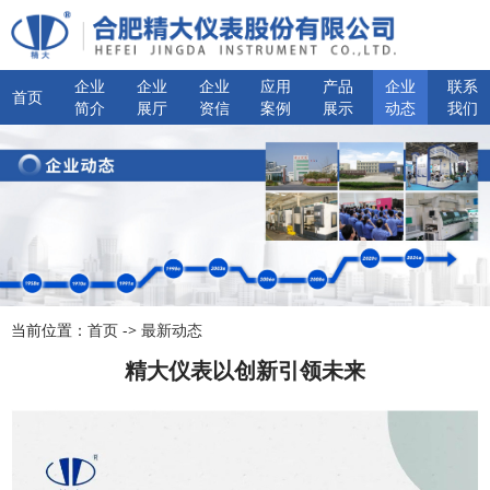
企业
企业
企业
应用
产品
企业
联系
首页
简介
展厅
资信
案例
展示
动态
我们
当前位置：
首页
->
最新动态
精大仪表以创新引领未来