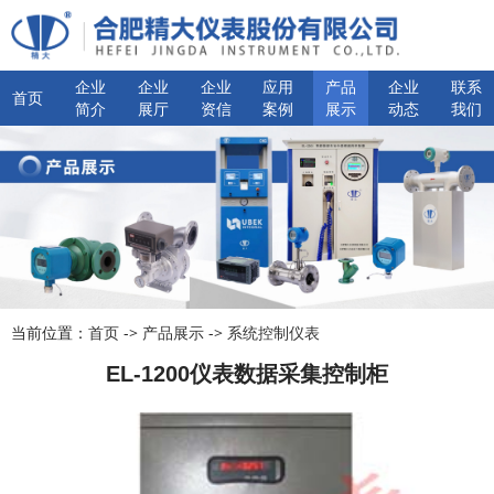
企业
企业
企业
应用
产品
企业
联系
首页
简介
展厅
资信
案例
展示
动态
我们
当前位置：
首页
->
产品展示
->
系统控制仪表
EL-1200仪表数据采集控制柜